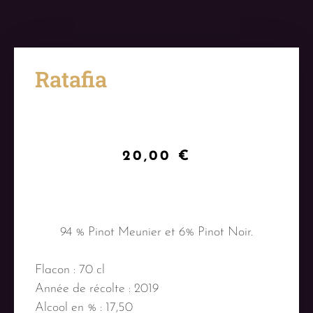
Ratafia
20,00
€
94 % Pinot Meunier et 6% Pinot Noir.
Flacon : 70 cl
Année de récolte : 2019
Alcool en % : 17,50